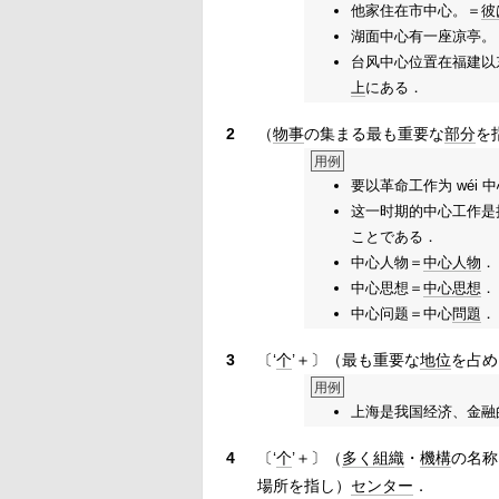
他家住在市中心。＝
彼
湖面中心有一座凉亭。
台风中心位置在福建以
上
にある．
2
（
物事
の集まる最も重要な
部分
を
用例
要以革命工作为 wéi 
这一时期的中心工作是
ことである．
中心人物＝
中心人物
．
中心思想＝
中心思想
．
中心问题＝中心
問題
．
3
〔‘
个
’＋〕（最も重要な
地位
を占め
用例
上海是我国经济、金融
4
〔‘
个
’＋〕（
多く
組織
・
機構
の名称
場所を指し）
センター
．