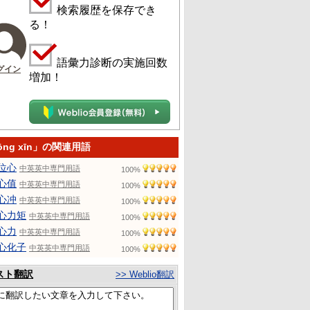
検索履歴を保存でき
る！
語彙力診断の実施回数
グイン
増加！
ōng xīn」の関連用語
位心
中英英中専門用語
100%
心值
中英英中専門用語
100%
心冲
中英英中専門用語
100%
心力矩
中英英中専門用語
100%
心力
中英英中専門用語
100%
心化子
中英英中専門用語
100%
スト翻訳
>> Weblio翻訳