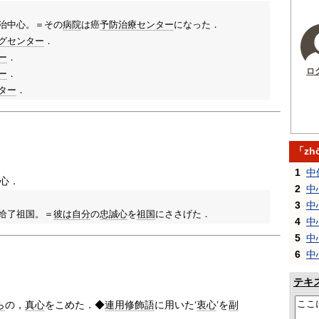
治中心。＝その
病院
は癌
予防
治療
センター
になった．
グセンター
．
ー
．
ロ
ー
．
ター
．
「zh
1
中
心．
2
中
3
中
给了祖国。＝
彼は
自分
の
忠誠心
を
祖国
にささげた．
4
中
5
中
6
中
テキ
ら
の，
真心
をこめた．◆
連用修飾語
に用いた‘
衷心
’を
副