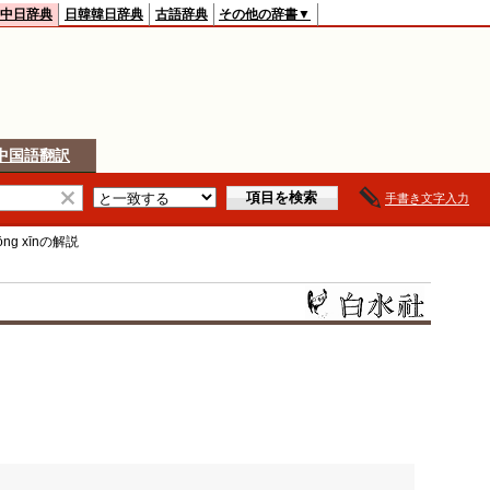
中日辞典
日韓韓日辞典
古語辞典
その他の辞書▼
中国語翻訳
手書き文字入力
ōng xīn
の解説