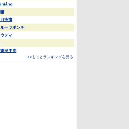
ūniáng
喇嘛
满目疮痍
フルーツポンチ
アウディ
光
立憲民主党
>>もっとランキングを見る