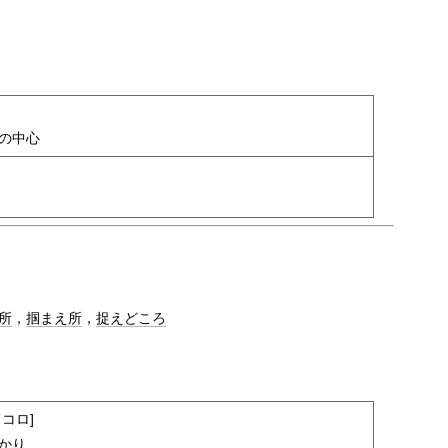
の中心
所
，
掴まえ所
，
捉えどころ
コロ]
かり