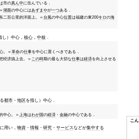
は
市の
真ん中
に住んでいる．
＝
湖面
の中心には
あずまや
が
一つ
ある．
东二百公里的洋面上。＝
台風
の中心
位置
は福建の東200
キロ
の
海
指し）中心，
核心
，
中核
．
中心。＝
革命
の
仕事
を中心に置くべきである．
把经济搞上去。＝
この時
期の最も大切な
仕事
は
経済
を向上させる
る
都市
・
地区
を指し）中心．
的中心。＝
上海
は
わが国
の
経済
・
金融
の中心である．
こん
に用い，
物資
・
情報
・
研究
・
サービス
などが
集中する