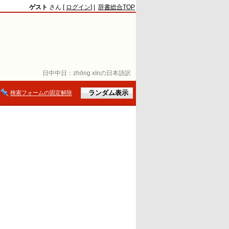
ゲスト
さん [
ログイン
] |
辞書総合TOP
日中中日：
zhōng xīnの日本語訳
検索フォームの固定解除