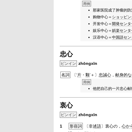
用例
那家医院成了肿瘤的防
购物中心＝
ショッピン
开发中心＝
開発
センタ
娱乐中心＝
娯楽
センタ
汉语中心＝
中国語
セン
忠心
zhōngxīn
ピンイン
名詞
〔‘
片
・
颗
’＋〕
忠誠心
，
献身的な
用例
他把自己的一片忠心献
衷心
zhōngxīn
ピンイン
1
形容詞
〔非
述語
〕衷心の，
心か