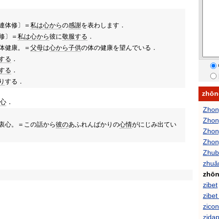
連体修〕＝
私は
心から
の
感謝
を表わします．
修〕＝
私は
心から
彼に
敬服する
．
体健康。＝
父母
は
心から
子供
の体の健康を望んでいる．
する
．
する
．
り
する．
zhō
心
．
Zhon
Zho
衷心。＝この話から
彼の
あふれんばかりの
心情
がにじみ出てい
Zhon
Zhon
Zhub
zhuǎ
zhōn
zibet
zibet
zicon
zida