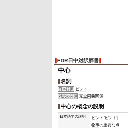
EDR日中対訳辞書
中心
名詞
ピント
日本語訳
完
全同
義関係
対訳の関係
中心の概念の説明
日本語での説明
ピント
[
ピント
]
物事
の重要な点