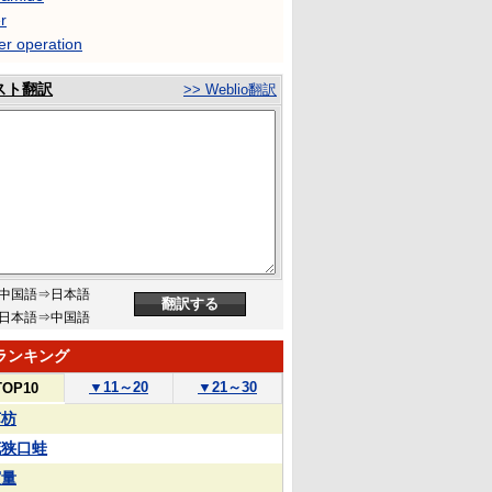
r
er operation
スト翻訳
>> Weblio翻訳
中国語⇒日本語
日本語⇒中国語
ランキング
▼
11～20
▼
21～30
TOP10
苏枋
花狭口蛙
実量