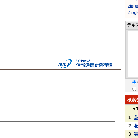
ziege
Ziegl
テキ
検索
▼
1
2
3