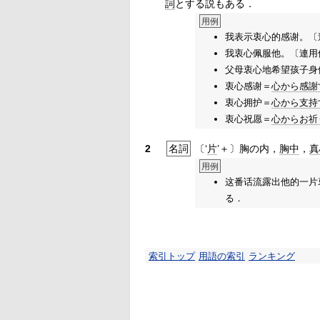
詞
とする説もある．
用例
我表示衷心的感谢。〔
我衷心佩服他。〔連用
父母衷心地希望孩子身
衷心感谢＝
心から
感謝
衷心拥护＝
心から
支持
衷心祝愿＝
心から
お祈
2
名詞
〔‘
片
’＋〕胸の内，
胸中
，
真
用例
这番话流露出他的一片
る．
索引トップ
用語の索引
ランキング