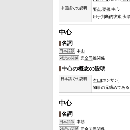
中国語での説明
要点
,
要领
,中心
用于
判断
的
线索
,
头
中心
名詞
本山
日本語訳
完
全同
義関係
対訳の関係
中心の概念の説明
日本語での説明
本山
[ホンザン]
物事
の
元締め
である
中心
名詞
本筋
日本語訳
完
全同
義関係
対訳の関係