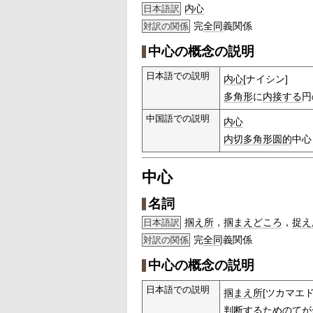
内心
日本語訳
完
全同
義関係
対訳の関係
中心の概念の説明
日本語での説明
内心
[ナイシン]
多角形
に
内接する
円
中国語での説明
内心
内切
多角形
圆的
中心
中心
名詞
掴え所
，
掴まえどころ
，
捉え
日本語訳
完
全同
義関係
対訳の関係
中心の概念の説明
日本語での説明
掴まえ所
[ツカマエド
判断する
ための
てが