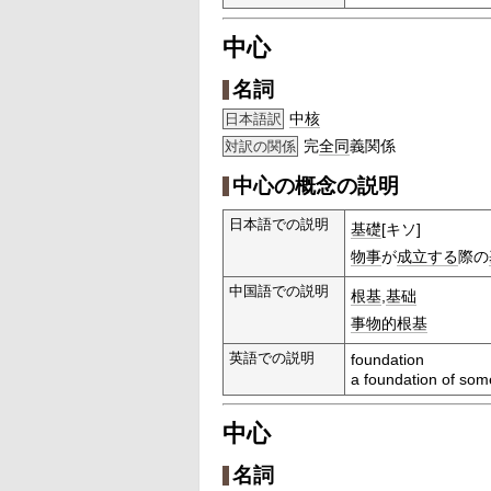
中心
名詞
中核
日本語訳
完
全同
義関係
対訳の関係
中心の概念の説明
日本語での説明
基礎
[キソ]
物事
が
成立する
際の
中国語での説明
根基
,
基础
事物的
根基
英語での説明
foundation
a foundation of som
中心
名詞