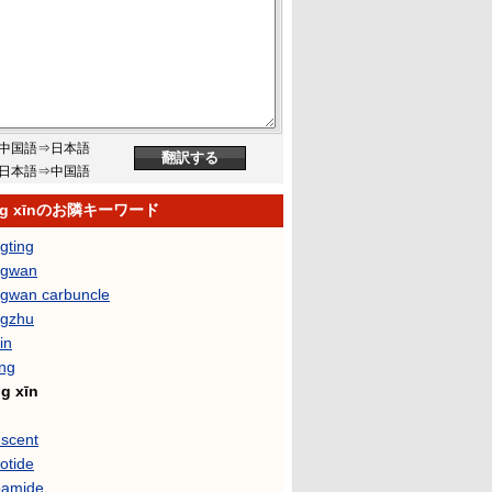
中国語⇒日本語
日本語⇒中国語
ng xīnのお隣キーワード
gting
ngwan
gwan carbuncle
gzhu
in
ng
g xīn
 scent
otide
pamide