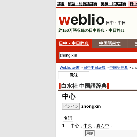
辞書
類語・対義語辞典
英和・和英辞典
日中
日中・中日
約160万語収録の日中辞典・中日辞典
日中・中日辞典
中国語例文
Weblio 辞書
>
日中中日辞典
>
中国語辞典
>
zh
意味
白水社 中国語辞典
中心
zhōngxīn
ピンイン
名詞
1
中心，
中央
，
真ん中
．
用例