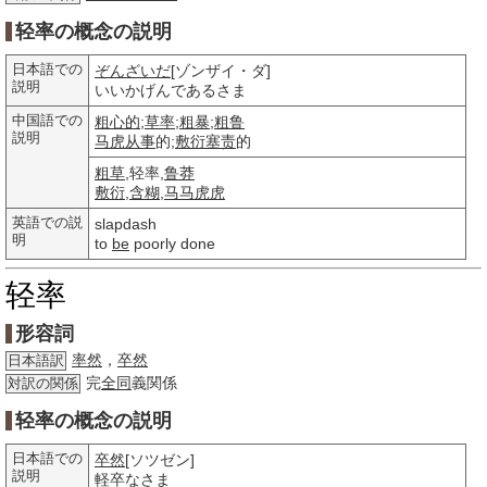
轻率の概念の説明
日本語での
ぞんざいだ
[ゾンザイ・ダ]
説明
いいかげんであるさま
中国語での
粗心的
;
草率
;
粗暴
;
粗鲁
説明
马虎
从事
的;
敷衍塞责
的
粗草
,轻率,
鲁莽
敷衍
,
含糊
,
马马虎虎
英語での説
slapdash
明
to
be
poorly done
轻率
形容詞
率然
，
卒然
日本語訳
完
全同
義関係
対訳の関係
轻率の概念の説明
日本語での
卒然
[ソツゼン]
説明
軽卒なさま