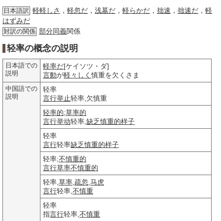
軽軽しさ
，
軽忽だ
，
浅墓だ
，
軽らかだ
，
拙速
，
拙速だ
，
軽
日本語訳
はずみだ
部分
同義
関係
対訳の関係
轻率の概念の説明
日本語での
軽率だ
[ケイソツ・ダ]
説明
言動
が
軽々しく
慎重を欠くさま
中国語での
轻率
説明
言行
举止
轻率,欠慎重
轻率的
;
草率的
言行
举动
轻率,
缺乏
慎重的
样子
轻率
言行
轻率
缺乏
慎重的
样子
轻率;
不慎重的
言行
草率
不慎重的
轻率,
草率
,
疏忽
,
马虎
言行
轻率,
不慎重
轻率
指
言行
轻率,
不慎重