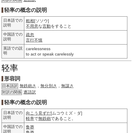
対訳の関係
轻率の概念の説明
日本語での
粗相
[ソソウ]
説明
不用意
な
言動
をすること
中国語での
疏忽
説明
言行
不慎
英語での説
carelessness
明
to act or speak carelessly
轻率
形容詞
無鉄砲さ
，
無分別さ
，
無謀さ
日本語訳
逐語訳
対訳の関係
轻率の概念の説明
日本語での
向こう見ずだ
[ムコウミズ・ダ]
説明
軽率
で
無鉄砲
であること。
中国語での
鲁莽
説明
鲁莽