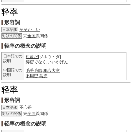
轻率
形容詞
そそかしい
日本語訳
完
全同
義関係
対訳の関係
轻率の概念の説明
日本語での
粗放だ
[ソホウ・ダ]
説明
綿密
でなく,いいかげん
中国語での
毛手毛脚
,
粗心大意
説明
不周密
,
马虎
轻率
形容詞
不心得
日本語訳
完
全同
義関係
対訳の関係
轻率の概念の説明