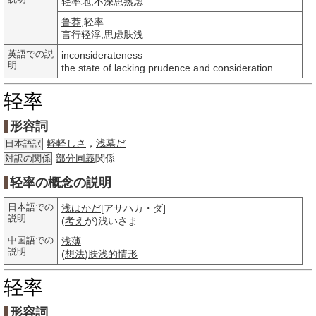
轻率地
,不
深思熟虑
鲁莽
,轻率
言行轻浮
,
思虑
肤浅
英語での説
inconsiderateness
明
the state of lacking prudence and consideration
轻率
形容詞
軽軽しさ
，
浅墓だ
日本語訳
部分
同義
関係
対訳の関係
轻率の概念の説明
日本語での
浅はかだ
[アサハカ・ダ]
説明
(
考え
が)浅いさま
中国語での
浅薄
説明
(
想法
)
肤浅的
情形
轻率
形容詞