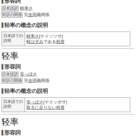
形容詞
軽率さ
日本語訳
完
全同
義関係
対訳の関係
轻率の概念の説明
日本語での
軽率さ
[ケイソツサ]
説明
軽はずみ
である
程度
轻率
形容詞
安っぽさ
日本語訳
完
全同
義関係
対訳の関係
轻率の概念の説明
日本語での
安っぽさ
[ヤスッポサ]
説明
取るに足りない
程度
轻率
形容詞