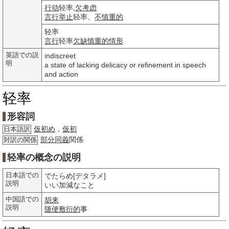
行动
轻率,
欠考虑
言行
举止
轻率、
不慎重的
轻率
言行
轻率
欠缺
慎重的
情形
英語での説
indiscreet
明
a state of lacking delicacy or refinement in speech
and action
轻率
形容詞
仮初め
，
仮初
日本語訳
部分
同義
関係
対訳の関係
轻率の概念の説明
日本語での
でたらめ[デタラメ]
説明
いい加減なこと
中国語での
胡来
説明
随便
敷衍的
事