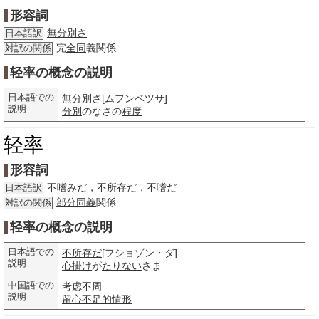
形容詞
無分別さ
日本語訳
完
全同
義関係
対訳の関係
轻率の概念の説明
日本語での
無分別さ
[ムフンベツサ]
説明
分別
のなさの
程度
轻率
形容詞
不嗜みだ
，
不所存だ
，
不嗜だ
日本語訳
部分
同義
関係
対訳の関係
轻率の概念の説明
日本語での
不所存だ
[フショゾン・ダ]
説明
心掛け
が
たりない
さま
中国語での
考虑不周
説明
留心
不足的
情形