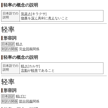
轻率の概念の説明
日本語での
気楽さ
[キラクサ]
説明
物事
を
深く
真剣に
考え
ないこと
轻率
形容詞
軽さ
日本語訳
完
全同
義関係
対訳の関係
轻率の概念の説明
日本語での
軽さ
[カルサ]
説明
言動
が
軽率
であること
轻率
形容詞
軽げだ
日本語訳
部分
同義
関係
対訳の関係