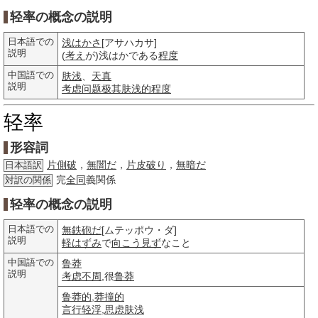
轻率の概念の説明
日本語での
浅はかさ
[アサハカサ]
説明
(
考え
が)浅はかである
程度
中国語での
肤浅
、
天真
説明
考虑
问题
极其
肤浅的
程度
轻率
形容詞
片側破
，
無闇だ
，
片皮破り
，
無暗だ
日本語訳
完
全同
義関係
対訳の関係
轻率の概念の説明
日本語での
無鉄砲だ
[ムテッポウ・ダ]
説明
軽はずみ
で
向こう見ず
なこと
中国語での
鲁莽
説明
考虑不周
,很
鲁莽
鲁莽的
,
莽撞的
言行轻浮
,
思虑
肤浅