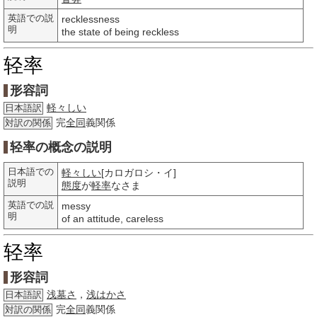
英語での説
recklessness
明
the state of being reckless
轻率
形容詞
軽々しい
日本語訳
完
全同
義関係
対訳の関係
轻率の概念の説明
日本語での
軽々しい
[カロガロシ・イ]
説明
態度
が
軽率
なさま
英語での説
messy
明
of an attitude, careless
轻率
形容詞
浅墓さ
，
浅はかさ
日本語訳
完
全同
義関係
対訳の関係