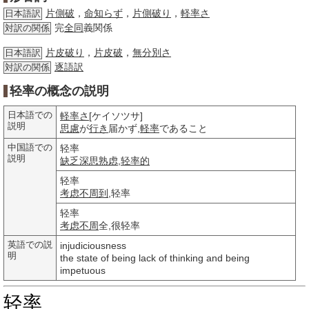
片側破
，
命知らず
，
片側破り
，
軽率さ
日本語訳
完
全同
義関係
対訳の関係
片皮破り
，
片皮破
，
無分別さ
日本語訳
逐語訳
対訳の関係
轻率の概念の説明
日本語での
軽率さ
[ケイソツサ]
説明
思慮
が
行き
届かず,
軽率
であること
中国語での
轻率
説明
缺乏
深思熟虑
,
轻率的
轻率
考虑不周到
,轻率
轻率
考虑不周
全,很轻率
英語での説
injudiciousness
明
the state of being lack of thinking and being
impetuous
轻率