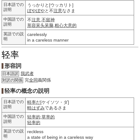
日本語での
うっかりと[ウッカリト]
説明
ぼやぼや
と不
注意
なさま
中国語での
不
注意
,
不留神
説明
形容
呆头呆脑
,
粗心大意的
英語での説
carelessly
明
in a careless manner
轻率
形容詞
我武者
日本語訳
完
全同
義関係
対訳の関係
轻率の概念の説明
日本語での
軽率だ
[ケイソツ・ダ]
説明
軽はずみ
であるさま
中国語での
轻率的
;
草率的
説明
轻率的
英語での説
reckless
明
a state of being in a careless way