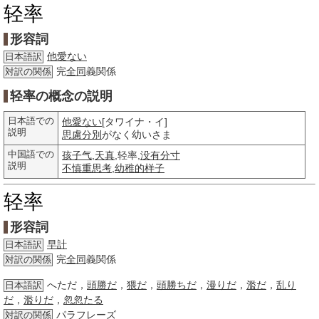
轻率
形容詞
他愛ない
日本語訳
完
全同
義関係
対訳の関係
轻率の概念の説明
日本語での
他愛ない
[タワイナ・イ]
説明
思慮
分別
がなく幼いさま
中国語での
孩子气
,
天真
,轻率,
没有分寸
説明
不慎重
思考
,
幼稚的
样子
轻率
形容詞
早計
日本語訳
完
全同
義関係
対訳の関係
へただ，
頭勝だ
，
猥だ
，
頭勝ちだ
，
漫りだ
，
濫だ
，
乱り
日本語訳
だ
，
濫りだ
，
忽忽たる
パラフレーズ
対訳の関係