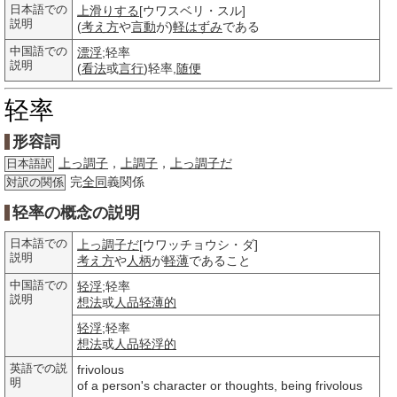
日本語での
上滑りする
[ウワスベリ・スル]
説明
(
考え方
や
言動
が)
軽はずみ
である
中国語での
漂浮
;轻率
説明
(
看法
或
言行
)轻率,
随便
轻率
形容詞
上っ調子
，
上調子
，
上っ調子だ
日本語訳
完
全同
義関係
対訳の関係
轻率の概念の説明
日本語での
上っ調子だ
[ウワッチョウシ・ダ]
説明
考え方
や
人柄
が
軽薄
であること
中国語での
轻浮
;轻率
説明
想法
或
人品
轻薄的
轻浮
;轻率
想法
或
人品
轻浮的
英語での説
frivolous
明
of a person's character or thoughts, being frivolous