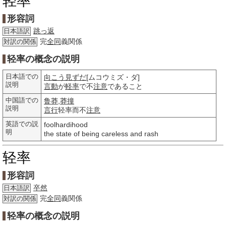
轻率
形容詞
跳っ返
日本語訳
完
全同
義関係
対訳の関係
轻率の概念の説明
日本語での
向こう見ずだ
[ムコウミズ・ダ]
説明
言動
が
軽率
で不
注意
であること
中国語での
鲁莽
,
莽撞
説明
言行
轻率而不
注意
英語での説
foolhardihood
明
the state of being careless and rash
轻率
形容詞
卒然
日本語訳
完
全同
義関係
対訳の関係
轻率の概念の説明