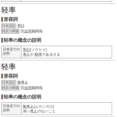
轻率
形容詞
早計
日本語訳
完
全同
義関係
対訳の関係
轻率の概念の説明
日本語での
早計
[ソウケイ]
説明
考え
が,
軽率
であるさま
轻率
形容詞
無考え
日本語訳
完
全同
義関係
対訳の関係
轻率の概念の説明
日本語での
無考え
[ムカンガエ]
説明
深い
考え
のないこと