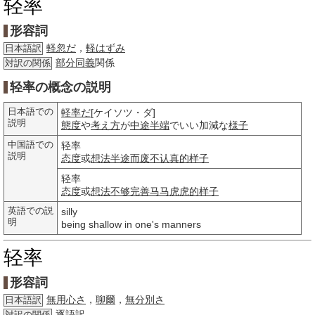
轻率
形容詞
軽忽だ
，
軽はずみ
日本語訳
部分
同義
関係
対訳の関係
轻率の概念の説明
日本語での
軽率だ
[ケイソツ・ダ]
説明
態度
や
考え方
が
中途半端
でいい加減な
様子
中国語での
轻率
説明
态度
或
想法
半途而废
不认真的
样子
轻率
态度
或
想法
不够完善
马马虎虎的
样子
英語での説
silly
明
being shallow in one's manners
轻率
形容詞
無用心さ
，
聊爾
，
無分別さ
日本語訳
逐語訳