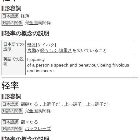
形容詞
軽薄
日本語訳
完
全同
義関係
対訳の関係
轻率の概念の説明
日本語での
軽薄
[ケイハク]
説明
言動
が
軽々しく
,
慎重さ
を欠いていること
英語での説
flippancy
明
of a person's speech and behaviour, being frivolous
and insincere
轻率
形容詞
翩翩たる
，
上調子だ
，
上っ調子
，
上っ調子だ
日本語訳
完
全同
義関係
対訳の関係
翩々たる
日本語訳
パラフレーズ
対訳の関係
轻率の概念の説明