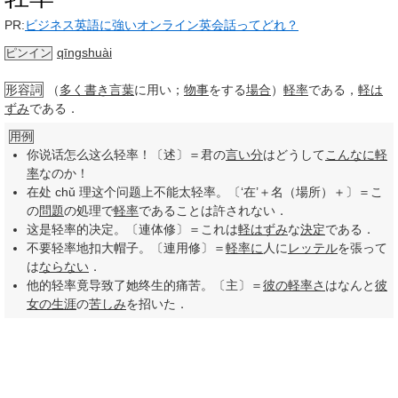
PR:
ビジネス英語に強いオンライン英会話ってどれ？
qīngshuài
ピンイン
形容詞
（
多く
書き言葉
に用い；
物事
をする
場合
）
軽率
である，
軽は
ずみ
である．
用例
你说话怎么这么轻率！〔述〕＝君の
言い分
はどうして
こんなに
軽
率
なのか！
在处 chǔ 理这个问题上不能太轻率。〔‘在’＋名（場所）＋〕＝こ
の
問題
の処理で
軽率
であることは許されない．
这是轻率的决定。〔連体修〕＝これは
軽はずみ
な
決定
である．
不要轻率地扣大帽子。〔連用修〕＝
軽率に
人に
レッテル
を張って
は
ならない
．
他的轻率竟导致了她终生的痛苦。〔主〕＝
彼の
軽率さ
はなんと
彼
女の
生涯
の
苦しみ
を招いた．