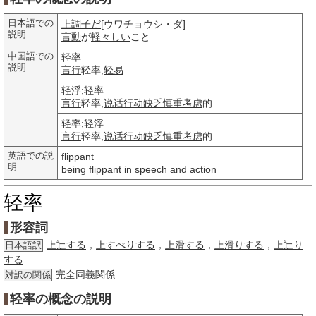
日本語での
上調子だ
[ウワチョウシ・ダ]
説明
言動
が
軽々しい
こと
中国語での
轻率
説明
言行
轻率,
轻易
轻浮
;轻率
言行
轻率;
说话
行动
缺乏
慎重考虑
的
轻率;
轻浮
言行
轻率;
说话
行动
缺乏
慎重考虑
的
英語での説
flippant
明
being flippant in speech and action
轻率
形容詞
上辷する
，
上すべりする
，
上滑する
，
上滑りする
，
上辷り
日本語訳
する
完
全同
義関係
対訳の関係
轻率の概念の説明