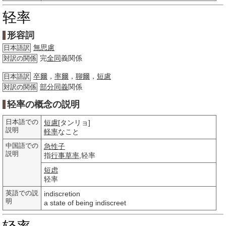
轻率
形容詞
無思慮
日本語訳
完
全同
義関係
対訳の関係
卒爾
，
率爾
，
聊爾
，
短慮
日本語訳
部分
同義
関係
対訳の関係
轻率の概念の説明
日本語での
短慮
[タンリョ]
説明
軽率
なこと
中国語での
急性子
説明
指
行事
草率
,轻率
短虑
轻率
英語での説
indiscretion
明
a state of being indiscreet