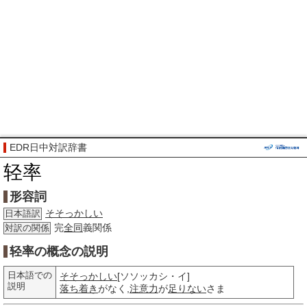
EDR日中対訳辞書
轻率
形容詞
そそっかしい
日本語訳
完
全同
義関係
対訳の関係
轻率の概念の説明
日本語での
そそっかしい
[ソソッカシ・イ]
説明
落ち着き
がなく,
注意力
が
足りない
さま