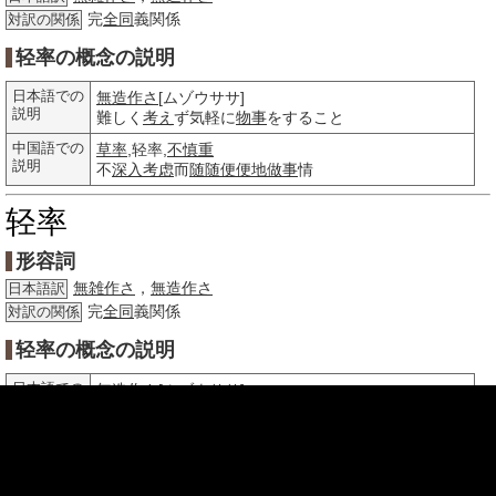
完
全同
義関係
対訳の関係
轻率の概念の説明
日本語での
無造作さ
[ムゾウササ]
説明
難しく
考え
ず気軽に
物事
をすること
中国語での
草率
,轻率,
不慎重
説明
不
深入考虑
而
随随便便地
做事
情
轻率
形容詞
無雑作さ
，
無造作さ
日本語訳
完
全同
義関係
対訳の関係
轻率の概念の説明
日本語での
無造作さ
[ムゾウササ]
説明
難しく
考え
ず気軽に
物事
をする
程度
中国語での
草率
,轻率,
不慎重
説明
不
深入考虑
而
随随便便地
做事
情
的程度