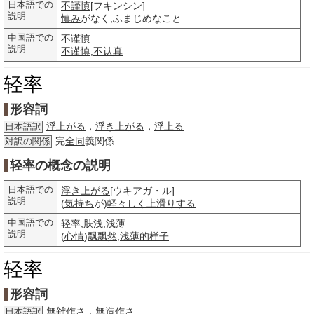
日本語での
不謹慎
[フキンシン]
説明
慎み
がなく,ふまじめなこと
中国語での
不谨慎
説明
不谨慎
,
不认真
轻率
形容詞
浮上がる
，
浮き上がる
，
浮上る
日本語訳
完
全同
義関係
対訳の関係
轻率の概念の説明
日本語での
浮き上がる
[ウキアガ・ル]
説明
(
気持ち
が)
軽々しく
上滑りする
中国語での
轻率,
肤浅
,
浅薄
説明
(
心情
)
飘飘然
,
浅薄的
样子
轻率
形容詞
無雑作さ
，
無造作さ
日本語訳