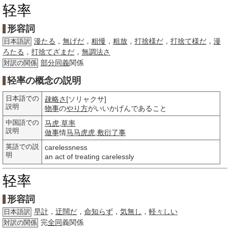
轻率
形容詞
漫たる
，
無げだ
，
粗慢
，
粗放
，
打捨様だ
，
打捨て様だ
，
漫
日本語訳
ろたる
，
打捨てざまだ
，
無調法さ
部分
同義
関係
対訳の関係
轻率の概念の説明
日本語での
疎略さ
[ソリャクサ]
説明
物事
の
やり方
がいいかげんであること
中国語での
马虎
,
草率
説明
做事
情
马马虎虎
,
敷衍了事
英語での説
carelessness
明
an act of treating carelessly
轻率
形容詞
早計
，
迂闊だ
，
命知らず
，
気無し
，
軽々しい
日本語訳
完
全同
義関係
対訳の関係