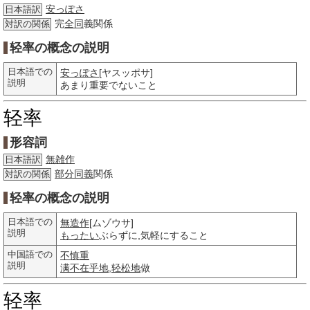
安っぽさ
日本語訳
完
全同
義関係
対訳の関係
轻率の概念の説明
日本語での
安っぽさ
[ヤスッポサ]
説明
あまり重要でないこと
轻率
形容詞
無雑作
日本語訳
部分
同義
関係
対訳の関係
轻率の概念の説明
日本語での
無造作
[ムゾウサ]
説明
もったい
ぶらずに,気軽にすること
中国語での
不慎重
説明
满不在乎地
,
轻松地
做
轻率