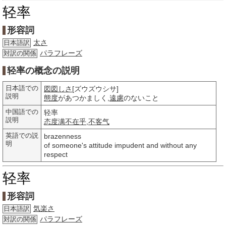
轻率
形容詞
太さ
日本語訳
パラフレーズ
対訳の関係
轻率の概念の説明
日本語での
図図しさ
[ズウズウシサ]
説明
態度
があつかましく,
遠慮
のないこと
中国語での
轻率
説明
态度
满不在乎
,
不客气
英語での説
brazenness
明
of someone's attitude impudent and without any
respect
轻率
形容詞
気楽さ
日本語訳
パラフレーズ
対訳の関係