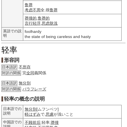
鲁莽
考虑不周
全,很
鲁莽
莽撞的
,
鲁莽的
言行轻浮
,
思虑
肤浅
英語での説
foolhardy
明
the state of being careless and hasty
轻率
形容詞
不所存
日本語訳
完
全同
義関係
対訳の関係
無分別
日本語訳
パラフレーズ
対訳の関係
轻率の概念の説明
日本語での
無分別
[ムフンベツ]
説明
軽はずみ
で,
思慮
が浅いこと
中国語での
不顾前后
;轻率;
莽撞
説明