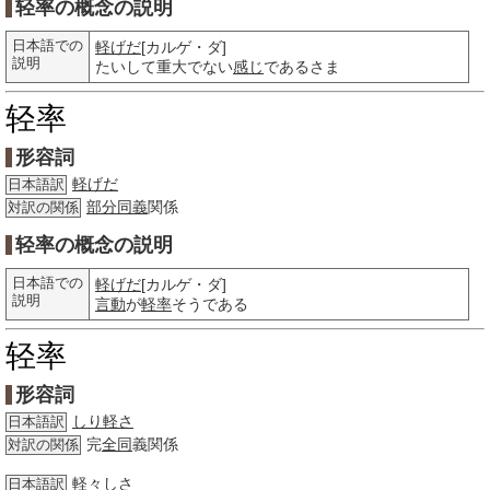
轻率の概念の説明
日本語での
軽げだ
[カルゲ・ダ]
説明
たいして重大でない
感じ
であるさま
轻率
形容詞
軽げだ
日本語訳
部分
同義
関係
対訳の関係
轻率の概念の説明
日本語での
軽げだ
[カルゲ・ダ]
説明
言動
が
軽率
そうである
轻率
形容詞
しり軽さ
日本語訳
完
全同
義関係
対訳の関係
軽々しさ
日本語訳