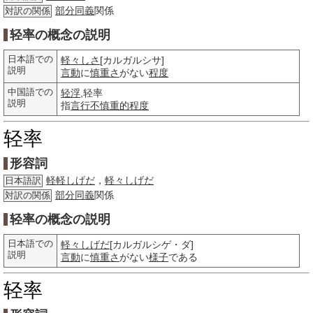
部分
同義
関係
対訳の関係
轻率の概念の説明
日本語での
軽々しさ
[カルガルシサ]
説明
言動
に
慎重さ
がない
程度
中国語での
轻浮
,轻率
説明
指
言行
不慎重的
程度
轻率
形容詞
軽軽しげだ
，
軽々しげだ
日本語訳
部分
同義
関係
対訳の関係
轻率の概念の説明
日本語での
軽々しげだ
[カルガルシゲ・ダ]
説明
言動
に
慎重さ
がない
様子
である
轻率