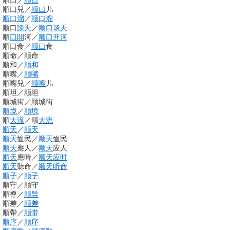
順口
／
顺口
順口兒
／
顺口
儿
順口溜
／
顺口溜
順口
談天
／
顺口
谈天
順
口開
河
／
顺口
开河
順口食
／
顺口
食
順命
／
顺命
順和
／
顺和
順嘴
／
顺嘴
順嘴兒
／
顺嘴
儿
順坦
／
顺坦
順城街
／
顺城街
順境
／
顺境
順
大流
／
顺
大流
順天
／
顺天
順天
恤民
／
顺天
恤民
順天
應人
／
顺天
应人
順天
應時
／
顺天
应时
順天
聽命
／
顺天
听命
順子
／
顺子
順守
／
顺守
順導
／
顺导
順差
／
顺差
順帶
／
顺带
順序
／
顺序