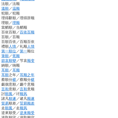
法順
／
法顺
溫順
／
温顺
犯順
／
犯顺
理得辭順
／
理得辞顺
理順
／
理顺
當艄順
／
当艄顺
百依百順
／
百依百顺
百順
／
百顺
百順百依
／
百顺百依
禮順
人情
／
礼顺
人情
第一
順位
／
第一
顺位
筆順
／
笔顺
節哀順變
／
节哀
顺变
納順
／
纳顺
耳順
／
耳顺
耳順
之年
／
耳顺之年
蔡順分
椹
／
蔡顺分
椹
覷個意順
／
觑个意顺
言和
意順
／
言和
意顺
討
順風
／
讨
顺风
諸凡
順遂
／
诸凡
顺遂
貿易
順差
／
贸易顺差
走
順風
／
走
顺风
逆來順受
／
逆来顺受
逆取順守
／
逆取顺守