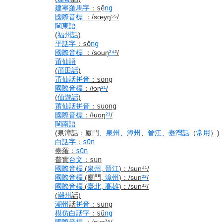
建寧
羅馬字
：
sē̤
ng
國際音標
：
/sœyŋ⁵⁵/
閩東語
(
福州話
)
平話字
：
sô
ng
國際音標
：
/souŋ
²⁴
²/
莆仙語
(
莆田話
)
莆仙話
拼音
：
song
國際音標
：
/ɬɔŋ
²¹
/
(
仙遊話
)
莆仙話
拼音
：
suong
國際音標
：
/ɬuoŋ
²¹
/
閩南語
(泉漳話：廈門、
泉州
、
漳州
、
晉江
、
臺灣話
（
常用
）)
白話字
：
sūn
臺羅
：
sūn
普實
台文
：
sun
國際音標
(
泉州
,
晉江
)
：
/sun⁴¹/
國際音標
(廈門,
漳州
)
：
/sun
²²
/
國際音標
(
臺北
,
高雄
)
：
/sun³³/
(
潮州
話)
潮州
話
拼音
：
sung
模仿
白話字
：
sŭ
ng