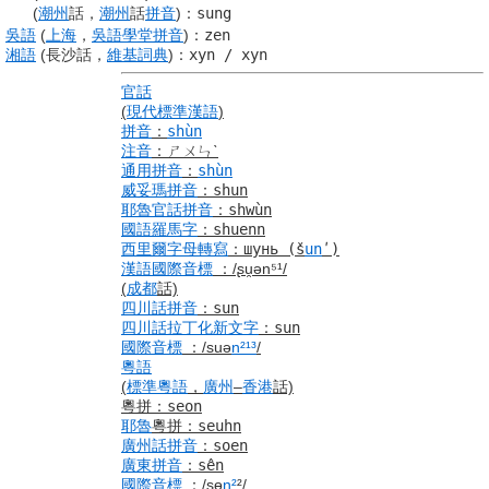
(
潮州
話，
潮州
話
拼音
)
：
sung
吳語
(
上海
，
吳語
學堂
拼音
)
：
zen
湘語
(長沙話，
維基詞典
)
：
xyn / xyn
官話
(
現代標準漢語
)
拼音
：
shùn
注音
：
ㄕㄨㄣˋ
通用拼音
：
shùn
威妥瑪拼音
：
shun
耶魯
官話
拼音
：
shwùn
國語羅馬字
：
shuenn
西里爾字母
轉寫
：
шунь
(š
un
ʹ)
漢語
國際音標
：
/ʂu̯ən⁵¹/
(
成都
話)
四川話
拼音
：
sun
四川話
拉丁化新文字
：
sun
國際音標
：
/suə
n²
¹³
/
粵語
(
標準
粵語
，
廣州
–
香港
話)
粵拼
：
seon
耶魯
粵拼
：
seuhn
廣州話
拼音
：
soen
廣東
拼音
：
sên
國際音標
：
/sɵ
n²
²/