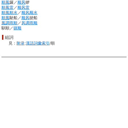
順風
鑼
／
顺风
锣
順風
雷
／
顺风
雷
順風順水
／
顺风
顺水
順風
駛船
／
顺风
驶船
風調雨順
／
风调雨顺
馴順
／
驯顺
組詞
見：
附录
:
漢語
詞彙
索引
/順