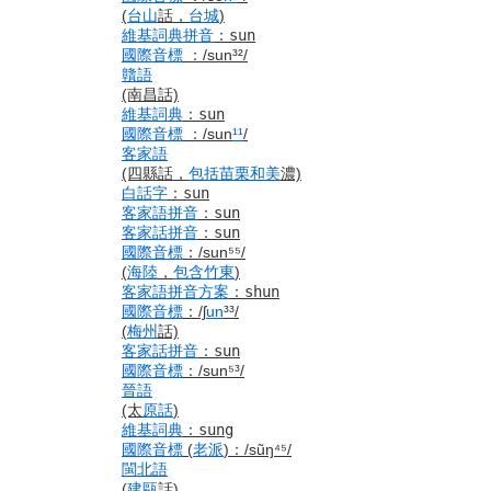
(
台山
話，
台城
)
維基詞典
拼音
：
sun
國際音標
：
/sun³²/
贛語
(南昌話)
維基詞典
：
sun
國際音標
：
/sun
¹¹
/
客家語
(四縣話，
包括
苗栗
和美
濃)
白話字
：
sun
客家語
拼音
：
sun
客家話
拼音
：
sun
國際音標
：
/sun⁵⁵/
(
海陸
，
包含
竹東
)
客家語
拼音
方案
：
shun
國際音標
：
/ʃ
un
³³/
(
梅州
話)
客家話
拼音
：
sun
國際音標
：
/sun⁵³/
晉語
(太
原話
)
維基詞典
：
sung
國際音標
(
老派
)
：
/sũŋ⁴⁵/
閩北語
(
建甌
話)