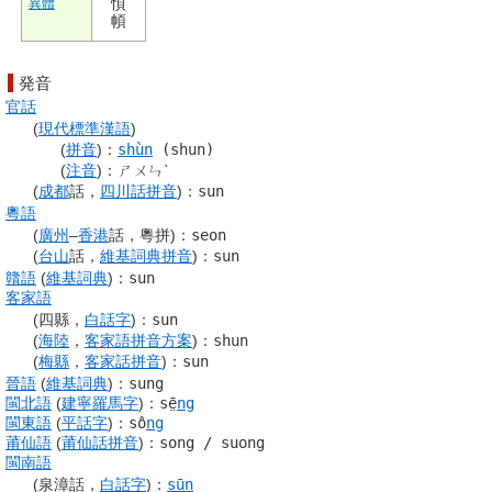
㥧
異體
幁
発音
官話
(
現代標準漢語
)
(
拼音
)
：
shùn
(shun)
(
注音
)
：
ㄕㄨㄣˋ
(
成都
話，
四川話
拼音
)
：
sun
粵語
(
廣州
–
香港
話，粵拼)
：
seon
(
台山
話，
維基詞典
拼音
)
：
sun
贛語
(
維基詞典
)
：
sun
客家語
(四縣，
白話字
)
：
sun
(
海陸
，
客家語
拼音
方案
)
：
shun
(
梅縣
，
客家話
拼音
)
：
sun
晉語
(
維基詞典
)
：
sung
閩北語
(
建寧
羅馬字
)
：
sē̤
ng
閩東語
(
平話字
)
：
sô
ng
莆仙語
(
莆仙話
拼音
)：
song / suong
閩南語
(泉漳話，
白話字
)
：
sūn