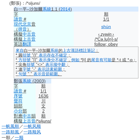
(鄭張)
：
/*ɢljuns/
白一平–沙加爾
系統
1.1 (
2014
)
字
順
讀音
#
1/1
現代
北京
音
shùn
（
拼音
）
構擬
中古音
‹
zywin
›
構擬
上古音
/*Cə.lu[n]-s/
英語
翻譯
follow; obey
來自
白一平–沙加爾
系統
的
上古漢語
標註
筆記
：
* 圓
括號
"()"
表示
存在
不確定
；
*
方括號
"[]"
表示
身分
不確定
，
例如
*[t] 的
尾音
有可能
是 *-t 或 *-p；
* 尖角
括號
"<>"
表示
接中辭
；
* 連
字號
"-"
表示
語素
範圍
；
*
句號
"."
表示
音節
範圍
。
鄭張
系統
(2003)
字
順
讀音
#
1/1
序號
1636
聲符
川
韻部
文
小分
部
2
對應
中古
韻
順
構擬
上古音
/*ɢljuns/
一帆風順
／
一帆风顺
一路順風
／
一路顺风
一順
／
一顺