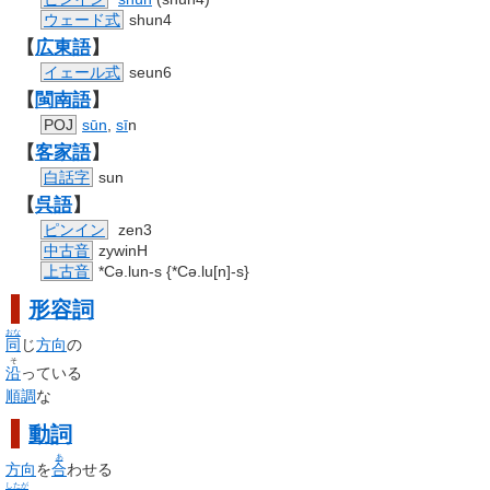
ウェード式
shun4
【
広東語
】
イェール式
seun6
【
閩南語
】
POJ
sūn
,
sī
n
【
客家語
】
白話字
sun
【
呉語
】
ピンイン
zen3
中古音
zywinH
上古音
*Cə.lun-s {*Cə.lu[n]-s}
形容詞
おな
同
じ
方向
の
そ
沿
っている
順調
な
動詞
あ
方向
を
合
わせる
したが