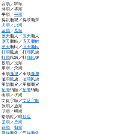
容順
／
容顺
將順
／
将顺
平順
／
平顺
得親順親
／
得亲顺亲
忠順
／
忠顺
恭順
／
恭顺
應天
順人
／
应天
顺人
應天
順時
／
应天
顺时
應天
順民
／
应天
顺民
打順
風旗
／
打
顺风
旗
打順
風鑼
／
打
顺风
锣
投順
／
投顺
承順
／
承顺
承順
逢迎
／
承顺
逢迎
扯
順風
旗
／
扯顺风旗
承顏順旨
／
承颜顺旨
招降
納順
／
招降
纳顺
撫順
／
抚顺
文從字順
／
文从字顺
旅順
／
旅顺
明順
／
明顺
暗順應
／
暗
顺应
柔順
／
柔顺
歸順
／
归顺
氣候
順化
／
气候
顺化