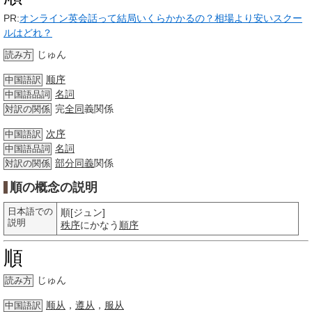
PR:
オンライン英会話って結局いくらかかるの？相場より安いスクー
ルはどれ？
じゅん
読み方
顺序
中国語訳
名詞
中国語品詞
完
全同
義関係
対訳の関係
次序
中国語訳
名詞
中国語品詞
部分
同義
関係
対訳の関係
順の概念の説明
日本語での
順[ジュン]
説明
秩序
にかなう
順序
順
じゅん
読み方
顺从
，
遵从
，
服从
中国語訳