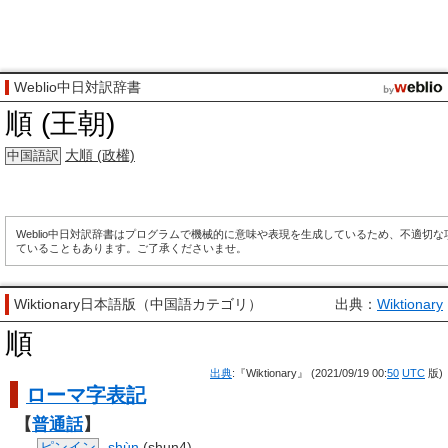
Weblio中日対訳辞書
順 (王朝)
大順 (政權)
中国語訳
Weblio中日対訳辞書はプログラムで機械的に意味や表現を生成しているため、不適切
ていることもあります。ご了承くださいませ。
Wiktionary日本語版（中国語カテゴリ）
出典：
Wiktionary
順
出典
:『Wiktionary』 (2021/09/19 00:
50
UTC
版)
ローマ字
表記
【
普通話
】
ピンイン
shùn
(shun4)