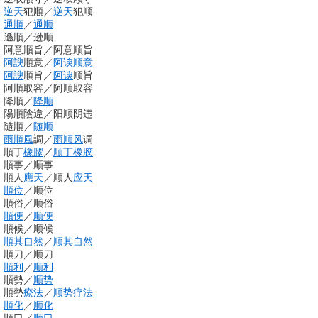
逆天
犯順
／
逆天
犯顺
通順
／
通顺
遜順
／
逊顺
阿意順旨
／
阿意顺旨
阿諛
順意
／
阿谀
顺意
阿諛
順旨
／
阿谀
顺旨
阿順取容
／
阿顺取容
降順
／
降顺
陽順陰違
／
阳顺阴违
隨順
／
随顺
雨
順風
調
／
雨
顺风
调
順丁
橡膠
／
顺丁橡胶
順事
／
顺事
順人
應天
／
顺人
应天
順位
／
顺位
順俗
／
顺俗
順便
／
顺便
順候
／
顺候
順其自然
／
顺其自然
順刀
／
顺刀
順利
／
顺利
順勢
／
顺势
順勢
療法
／
顺势疗法
順化
／
顺化