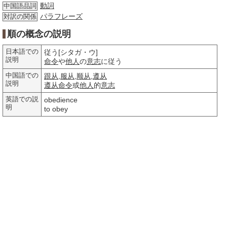
動詞
中国語品詞
パラフレーズ
対訳の関係
順の概念の説明
日本語での
従う[シタガ・ウ]
説明
命令
や
他人
の
意志
に従う
中国語での
跟从
,
服从
,
顺从
,
遵从
説明
遵从
命令
或
他人
的
意志
英語での説
obedience
明
to obey