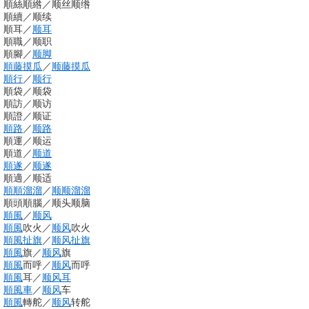
順絲順綹
／
顺丝顺绺
順續
／
顺续
順耳
／
顺耳
順職
／
顺职
順腳
／
顺脚
順藤摸瓜
／
顺藤摸瓜
順行
／
顺行
順袋
／
顺袋
順訪
／
顺访
順證
／
顺证
順路
／
顺路
順運
／
顺运
順道
／
顺道
順遂
／
顺遂
順適
／
顺适
順順
溜溜
／
顺顺溜溜
順頭順腦
／
顺头顺脑
順風
／
顺风
順風
吹火
／
顺风
吹火
順風
扯旗
／
顺风
扯旗
順風
旗
／
顺风
旗
順風
而呼
／
顺风
而呼
順風
耳
／
顺风耳
順風車
／
顺风
车
順風
轉舵
／
顺风
转舵