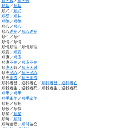
順序數
／
顺序数
順延
／
顺延
順式
／
顺式
順從
／
顺从
順德
／
顺德
順心
／
顺心
順心
遂意
／
顺心
遂意
順性
／
顺性
順情
／
顺情
順情順理
／
顺情顺理
順意
／
顺意
順應
／
顺应
順應
不良
／
顺应
不良
順
應天
時
／
顺应
天时
順應
民心
／
顺应
民心
順應
潮流
／
顺应潮流
順我者昌，逆我者亡
／
顺我者昌，逆我者亡
順我者生，逆我者死
／
顺我者生，逆我者死
順手
／
顺手
順手牽羊
／
顺手牵羊
順把
／
顺把
順敘
／
顺叙
順星
／
顺星
順時
／
顺时
順時達變
／
顺时
达变