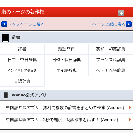
順のページの著作権
トップページに戻る
ページ上部に戻る
辞書
辞書
類語辞典
英和・和英辞典
日中・中日辞典
日韓・韓日辞典
フランス語辞典
タイ語辞典
ベトナム語辞典
インドネシア語辞典
古語辞典
Weblio公式アプリ
中国語辞典アプリ - 無料で複数の辞書をまとめて検索 (Android)
中国語翻訳アプリ - 2秒で翻訳、翻訳結果を話す！ (Android)