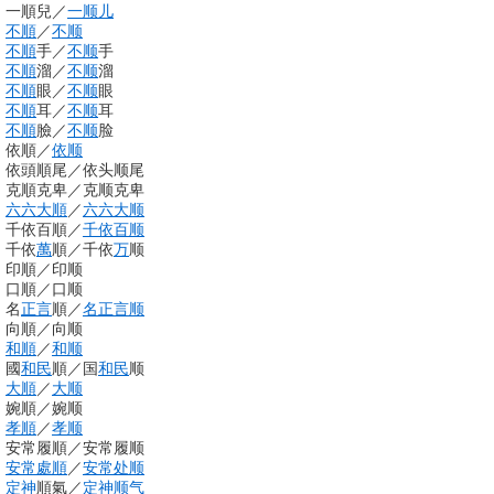
一順兒
／
一顺儿
不順
／
不顺
不順
手
／
不顺
手
不順
溜
／
不顺
溜
不順
眼
／
不顺
眼
不順
耳
／
不顺
耳
不順
臉
／
不顺
脸
依順
／
依顺
依頭順尾
／
依头顺尾
克順克卑
／
克顺克卑
六六
大順
／
六六
大顺
千依百順
／
千依百顺
千依
萬
順
／
千依
万
顺
印順
／
印顺
口順
／
口顺
名
正言
順
／
名正言顺
向順
／
向顺
和順
／
和顺
國
和民
順
／
国
和民
顺
大順
／
大顺
婉順
／
婉顺
孝順
／
孝顺
安常履順
／
安常履顺
安常處順
／
安常处顺
定神
順氣
／
定神
顺气