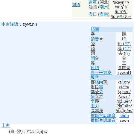
建甌
(閩北)
/sœyŋ⁴⁴/
閩語
汕頭 (
潮州
)
/suŋ³⁵/
/tun³³/
海口
(
海南
)
/tun
²³
/
便～
中古
漢語
：
zywinH
韻圖
字
順
讀音
#
1/1
聲
船
(
27
)
韻
諄
(
47
)
調
去 (H)
開合
合
等
三
反切
食閏切
白一平方案
zywinH
擬音
鄭
張尚
芳
/ʑ
iu
ɪn/
潘悟
雲
/ʑʷin/
邵榮
芬
/ʑjuen/
蒲
立本
/ʑwin/
李
榮
/d͡ʑ
iu
ĕn/
王力
/d͡ʑĭuĕn/
高本漢
/d͡ʑʰi̯uĕn/
推斷
官話
讀音
shùn
推斷
粵語
讀音
seon
上古
(白–沙)
：
/*Cə.lu[n]-s/