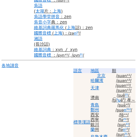
國際音標
：
/suŋ³⁵/
吳語
(
太湖
片：
上海
)
吳語
學堂
拼音
：
zen
吳音
小字
典
：
zen
維基詞典
羅馬化
(
上海
話)
：
zen
國際音標
(
上海
)
：
/zə
n²
³/
湘語
(長沙話)
維基詞典
：
xyn / xyn
國際音標
：
/ɕyn⁴⁵/, /ɕyn
²¹
/
各地
讀音
語言
地區
順
北京
/ʂuən⁵¹/
哈爾濱
/ʂuən⁵³/
/ʂuən⁵³/
天津
/suən⁵³/
/suẽ
²¹
/
濟南
/ʈ͡ʂ
ʰu
ẽ⁰/
孝～
青島
/ʂuə̃⁴²/
鄭州
/ʂuə
n³
¹²
/
西安
/fẽ⁴⁴/
西寧
/fə̃
²¹
³/
標準
漢語
銀川
/ʂuŋ
¹³
/
蘭
州
/fə̃
n¹
³/
/ʂuŋ
²¹
³/
烏魯木齊