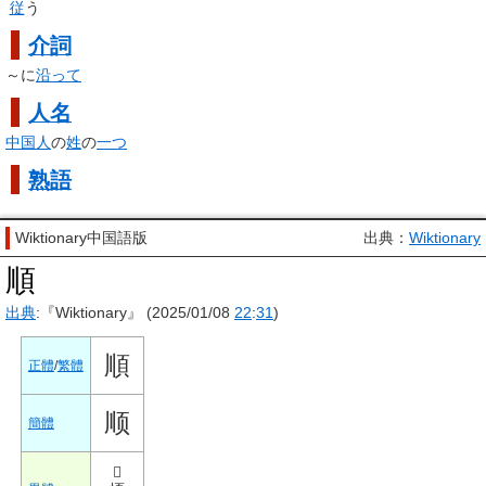
従
う
介詞
～に
沿って
人名
中国人
の
姓
の
一つ
熟語
Wiktionary中国語版
出典：
Wiktionary
順
出典
:『Wiktionary』 (2025/01/08
22
:
31
)
順
正體
/
繁體
顺
簡體
𩑎