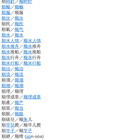
順
時針
／
顺时针
順暢
／
顺畅
順服
／
顺服
順次
／
顺次
順民
／
顺民
順氣
／
顺气
順水
／
顺水
順水
人情
／
顺水
人情
順水推舟
／
顺水
推舟
順水
推船
／
顺水
推船
順水
行舟
／
顺水
行舟
順水
行船
／
顺水
行船
順治
／
顺治
順流
／
顺流
順溜
／
顺溜
順潮
／
顺潮
順理
／
顺理
順理成章
／
顺理成章
順產
／
顺产
順當
／
顺当
順眼
／
顺眼
順硃兒
／
顺
朱
儿
順
竿兒
爬
／
顺竿儿爬
順
竿子
／
顺
竿子
順紲
／
顺绁
(
sū
n-sòa
)