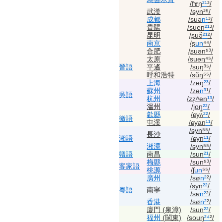
/fɤŋ
²¹
³/
武漢
/ɕyn³⁵/
成都
/suə
n¹
³/
貴陽
/suen
²¹
³/
昆明
/ʂuə̃
²¹
²/
南京
/ʂ
un
⁴⁴/
合肥
/ʂuən⁵³/
太原
/suəŋ⁴⁵/
晉語
平遙
/suŋ³⁵/
呼和浩特
/sũŋ⁵⁵/
上海
/zəŋ
²³
/
蘇州
/zə
n³
¹/
吳語
杭州
/zz̩ʷen
¹³
/
溫州
/joŋ
²²
/
歙縣
/ɕyʌ̃
²²
/
徽語
屯溪
/ɕyan
¹¹
/
/ɕyn⁵⁵/
長沙
湘語
/ɕyn
¹¹
/
湘潭
/ɕyn⁵⁵/
贛語
南昌
/sun
²¹
/
梅縣
/sun⁵³/
客家語
桃源
/ʃ
un
⁵⁵/
廣州
/sø
n²
²/
/syn
²²
/
粵語
南寧
/sɐ
n²
²/
香港
/sø
n²
²/
廈門 (泉漳)
/sun
²²
/
福州
(閩東)
/souŋ
²⁴
²/