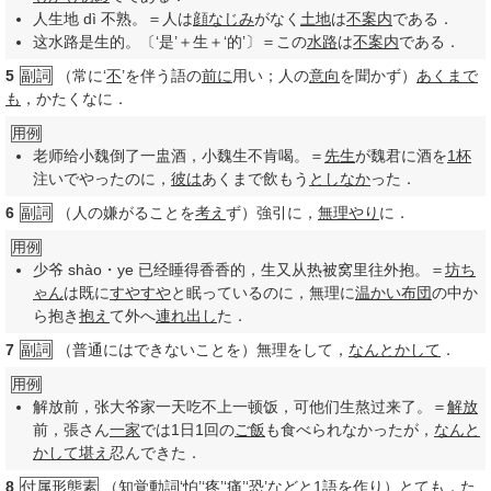
人生地 dì 不熟。＝人は
顔なじみ
がなく
土地
は
不案内
である．
这水路是生的。〔‘是’＋生＋‘的’〕＝この
水路
は
不案内
である．
5
副詞
（常に‘
不
’を伴う語の
前に
用い；人の
意向
を聞かず）
あくまで
も
，かたくなに．
用例
老师给小魏倒了一盅酒，小魏生不肯喝。＝
先生
が魏君に酒を
1杯
注いでやったのに，
彼は
あくまで飲もう
としなか
った．
6
副詞
（人の嫌がることを
考え
ず）強引に，
無理やり
に．
用例
少爷 shào・ye 已经睡得香香的，生又从热被窝里往外抱。＝
坊ち
ゃん
は既に
すやすや
と眠っているのに，無理に
温かい
布団
の中か
ら抱き
抱え
て外へ
連れ
出し
た．
7
副詞
（普通にはできないことを）無理をして，
なんとかして
．
用例
解放前，张大爷家一天吃不上一顿饭，可他们生熬过来了。＝
解放
前，張さん
一家
では1日1回の
ご飯
も食べられなかったが，
なんと
かして
堪え
忍んできた．
8
付属形態素
（
知覚
動詞
‘
怕
’‘
疼
’‘
痛
’‘
恐
’などと1語を
作り
）とても，た