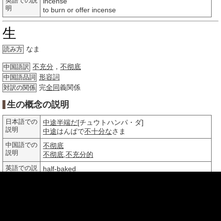
英語での説
incense
明
to burn or offer incense
生
なま
読み方
不充分
，
不彻底
中国語訳
形容詞
中国語品詞
完
全同
義関係
対訳の関係
生の概念の説明
日本語での
中途半端だ
[チュウトハンパ・ダ]
説明
中途
はんぱで
不十分な
さま
中国語での
不彻底
説明
不彻底
,
不充分的
英語での説
half-baked
明
the state of being imperfect
生
いき
読み方