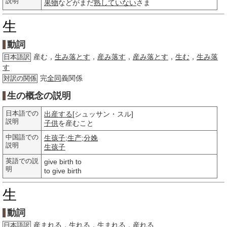
説明
果物
などがまだ
熟し
ていない
さま
生
動詞
産む，
生み落とす
，
産み落す
，
産み落とす
，
生む
，
生み落
日本語訳
す
完
全同
義関係
対訳の関係
生の概念の説明
日本語での
出産する
[シュッサン・スル]
説明
子供
を産むこと
中国語での
生孩子
;
生产
;
分娩
説明
生孩子
英語での説
give birth to
明
to give birth
生
動詞
産まれる
，
生れる
，
生まれ
る，
産れる
日本語訳