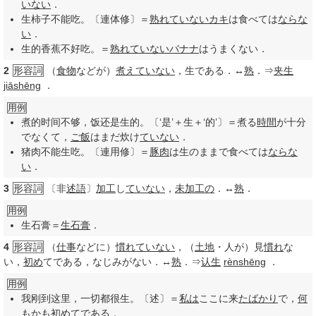
いない
．
生柿子不能吃。〔連体修〕＝
熟れ
ていない
カキ
は食べては
ならな
い
．
生的香蕉不好吃。＝
熟れ
ていない
バナナ
はうまくない．
2
形容詞
（
食物
などが）
煮え
ていない
，生である．↔
熟
．⇒
夹生
jiāshēng
．
用例
煮的时间不够，饭还是生的。〔‘是’＋生＋‘的’〕＝煮る
時間
が十分
でなくて，
ご飯
はまだ炊け
ていない
．
猪肉不能生吃。〔連用修〕＝
豚肉
は生のままで食べては
ならな
い
．
3
形容詞
〔非
述語
〕
加工
し
ていない
，
未加工の
．↔
熟
．
用例
生石膏＝
生石膏
．
4
形容詞
（
仕事
などに）
慣れ
ていない
，（
土地
・人が）見
慣れ
な
い，
初め
てである，なじみがない．↔
熟
．⇒
认生
rènshēng
．
用例
我刚到这里，一切都很生。〔述〕＝
私は
ここに来
たばかり
で，
何
もかも
初め
てである．