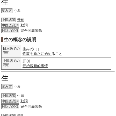
生
うみ
読み方
开创
中国語訳
動詞
中国語品詞
完
全同
義関係
対訳の関係
生の概念の説明
日本語での
生み[ウミ]
説明
物事
を
新たに
始め
ること
中国語での
开创
説明
开始做
新的
事情
生
うみ
読み方
生育
中国語訳
動詞
中国語品詞
完
全同
義関係
対訳の関係
亲生