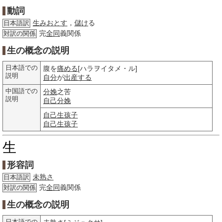
動詞
生みおとす
，
儲け
る
日本語訳
完
全同
義関係
対訳の関係
生の概念の説明
日本語での
腹を
痛める
[ハラヲイタメ・ル]
説明
自分
が
出産する
中国語での
分娩
之苦
説明
自己
分娩
自己
生孩子
自己
生孩子
生
形容詞
未熟さ
日本語訳
完
全同
義関係
対訳の関係
生の概念の説明