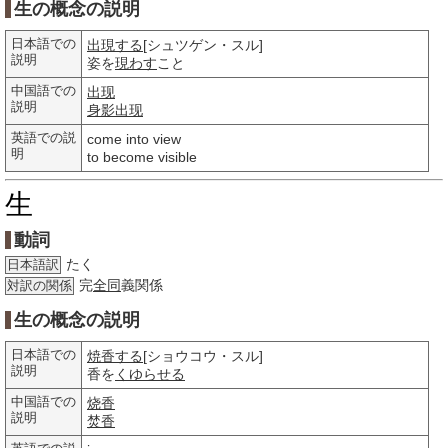
生の概念の説明
日本語での
出現する
[シュツゲン・スル]
説明
姿を
現わす
こと
中国語での
出现
説明
身影
出现
英語での説
come into view
明
to become visible
生
動詞
たく
日本語訳
完
全同
義関係
対訳の関係
生の概念の説明
日本語での
焼香する
[ショウコウ・スル]
説明
香を
くゆらせる
中国語での
烧香
説明
焚香