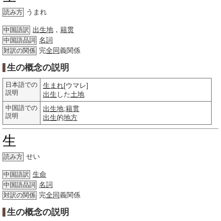
うまれ
読み方
出生地
，
籍贯
中国語訳
名詞
中国語品詞
完
全同
義関係
対訳の関係
生の概念の説明
日本語での
生まれ
[ウマレ]
説明
出生
した
土地
中国語での
出生地
;
籍贯
説明
出生
的
地方
生
せい
読み方
生命
中国語訳
名詞
中国語品詞
完
全同
義関係
対訳の関係
生の概念の説明