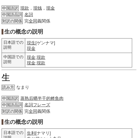
现款
，
现钱
，
现金
中国語訳
名詞
中国語品詞
完
全同
義関係
対訳の関係
生の概念の説明
日本語での
現生
[ゲンナマ]
説明
現金
中国語での
现金
;
现款
説明
现金
;
现款
生
なまり
読み方
蒸熟后晒半干的鲣鱼肉
中国語訳
名詞
フレーズ
中国語品詞
完
全同
義関係
対訳の関係
生の概念の説明
日本語での
生利
[ナマリ]
説明