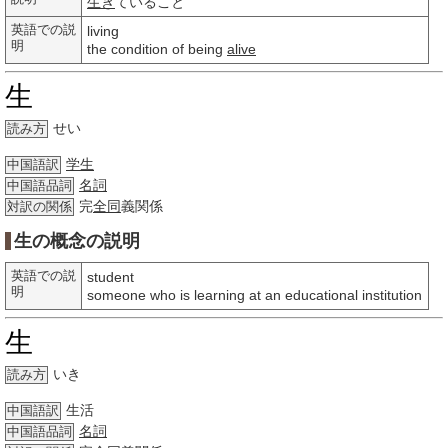
生き
ていること
英語での説
living
明
the condition of being
alive
生
せい
読み方
学生
中国語訳
名詞
中国語品詞
完
全同
義関係
対訳の関係
生の概念の説明
英語での説
student
明
someone who is learning at an educational institution
生
いき
読み方
生活
中国語訳
名詞
中国語品詞