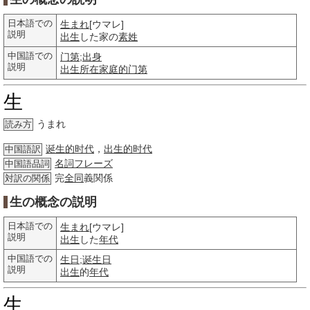
日本語での
生まれ
[ウマレ]
説明
出生
した家の
素姓
中国語での
门第
;
出身
説明
出生
所在
家庭的
门第
生
うまれ
読み方
诞生的时代
，
出生的时代
中国語訳
名詞
フレーズ
中国語品詞
完
全同
義関係
対訳の関係
生の概念の説明
日本語での
生まれ
[ウマレ]
説明
出生
した
年代
中国語での
生日
;
诞生日
説明
出生
的
年代
生