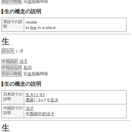
完
全同
義関係
対訳の関係
生の概念の説明
英語での説
reside
明
to
live
in a place
生
いき
読み方
活子
中国語訳
名詞
中国語品詞
完
全同
義関係
対訳の関係
生の概念の説明
日本語での
生き
[
イキ
]
説明
囲碁
における
生き
中国語での
活子
説明
在
围棋
中的
活子
生