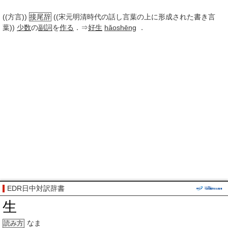
((方言))
接尾辞
((宋元明清時代の話し言葉の上に形成された書き言
葉))
少数
の
副詞
を
作る
．⇒
好生
hǎoshēng
．
EDR日中対訳辞書
生
なま
読み方