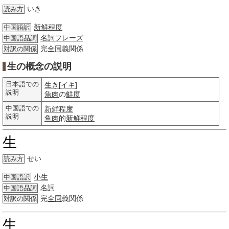
いき
読み方
新鲜程度
中国語訳
名詞
フレーズ
中国語品詞
完
全同
義関係
対訳の関係
生の概念の説明
日本語での
生き
[
イキ
]
説明
魚肉
の
鮮度
中国語での
新鲜程度
説明
鱼肉
的
新鲜程度
生
せい
読み方
小生
中国語訳
名詞
中国語品詞
完
全同
義関係
対訳の関係
生