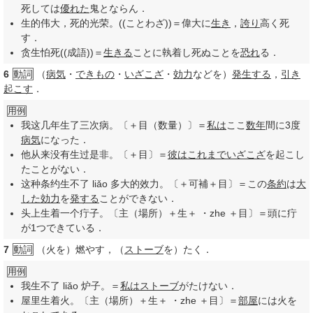
死しては
優れた
鬼とならん．
生的伟大，死的光荣。((ことわざ))＝偉大に
生き
，
誇り
高く死
す．
贪生怕死((成語))＝
生きる
ことに執着し死ぬことを
恐れ
る．
6
動詞
（
病気
・
できもの
・
いざこざ
・
効力
などを）
発生する
，
引き
起こす
．
用例
我这几年生了三次病。〔＋目（数量）〕＝
私は
ここ
数年
間に3度
病気
になった．
他从来没有生过是非。〔＋目〕＝
彼は
これまで
いざこざ
を起こし
たことがない．
这种条约生不了 liǎo 多大的效力。〔＋可補＋目〕＝この
条約
は
大
した
効力
を
発する
ことができない．
头上生着一个疔子。〔主（場所）＋生＋ ・zhe ＋目〕＝頭に疔
が1つできている．
7
動詞
（火を）燃やす，（
ストーブ
を）たく．
用例
我生不了 liǎo 炉子。＝
私は
ストーブ
がたけない．
屋里生着火。〔主（場所）＋生＋ ・zhe ＋目〕＝
部屋
には火を