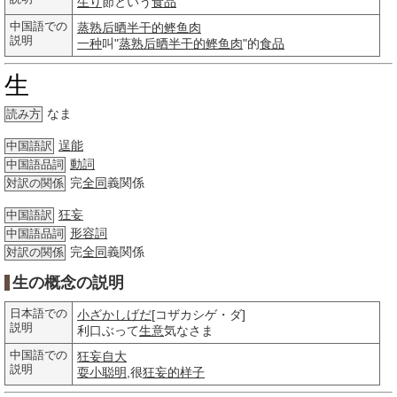
生り
節という
食品
中国語での
蒸熟后晒半干的鲣鱼肉
説明
一种
叫"
蒸熟后晒半干的鲣鱼肉
"的
食品
生
なま
読み方
逞能
中国語訳
動詞
中国語品詞
完
全同
義関係
対訳の関係
狂妄
中国語訳
形容詞
中国語品詞
完
全同
義関係
対訳の関係
生の概念の説明
日本語での
小ざかしげだ
[コザカシゲ・ダ]
説明
利口ぶって
生意
気なさま
中国語での
狂妄自大
説明
耍小聪明
,很
狂妄的
样子