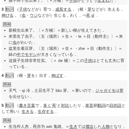
孩子终于生出来了。〔＋方補〕＝
子供
がとうとう
生まれ
た．
3
動詞
（
子供
などが）育つ，
成長する
，（根・
芽
などが）生える，
伸びる
，（
虫
・
ウジ
などが）生じる，わく．⇒
死
sǐ
．
用例
新根生出来了。〔＋方補〕＝新しい根が生えてきた．
米里生了虫子。〔主（場所）＋生＋ ・le ＋目（動作主）〕＝米
に
虫
がわいた．
盆里生着豆芽。〔主（場所）＋生＋ ・zhe ＋目（動作主）〕＝
鉢の
中で
モヤシ
が大きくなっている．
这孩子生得非常壮实。〔＋ de 補〕＝この
子供
はとても丈夫に育
っている．
4
動詞
（根・
芽
を）出す，
伸ばす
．
用例
天气 ・qi 冷，土豆生不了 liǎo 芽。＝寒いので，
ジャガイモ
は
芽
を出せない．
5
動詞
（
書き言葉
で，
多く
‘
死
’と
対比
したり，
単音
節
動詞
の
目的語
と
して用い）
生きる
，
生存する
．
用例
生当作人杰，死亦为 wéi 鬼雄。＝
生き
ては
傑出
した
人物
となり，