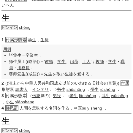
いへん．
生
shēng
ピンイン
1
付属形態素
学生
，
生徒
．
用例
毕业生＝
卒業生
．
师生员工((略語))＝‘
教师
、
学生
、
职员
、
工人
’；
教師
・
学生
・
職
員
・
用務員
．
尊师爱生((成語))＝
先生
を
敬い
生徒
を
愛す
る．
2
((清末から中華人民共和国成立以前のいわゆる旧社会の言葉))
付属
形態素
読書人
，
インテリ
．⇒
书生
shūshēng
，
儒生
rúshēng
．
3
付属形態素
（
伝統
劇の）
男役
．⇒
老生
lǎoshēng
，
武生
wǔshēng
，
小生
xiǎoshēng
．
4
接尾辞
人間
を
意味する
名詞
を
作る
．⇒
医生
yīshēng
．
生
shēng
ピンイン