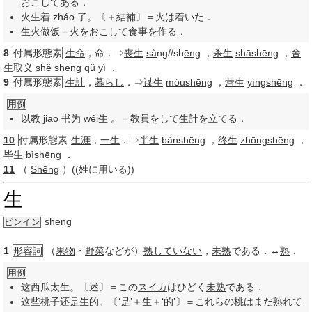
おこしてある．
火生着 zháo 了。〔＋結補〕＝火は着いた．
生火做饭＝火をおこして
食事
を
作る
．
8
付属形態素
生命
，命．⇒
丧生
sà
ng//sh
ēng
，
杀生
shāshēng
，
舍
生取义
shě shēng qǔ yì
．
9
付属形態素
生計
，
暮らし
．⇒
谋生
móushēng
，
营生
yíngshēng
．
用例
以教 jiāo 书为 wéi生 。＝
教員
をして
生計を立てる
．
10
付属形態素
生涯
，
一生
．⇒
半生
bànshēng
，
终生
zhōngshēng
，
毕生
bìshēng
．
11
（
Shēng
）((姓に用いる))
生
shēng
ピンイン
1
形容詞
（
果物
・
野菜
などが）
熟し
ていない
，
未熟
である．↔
熟
．
用例
这西瓜太生。〔述〕＝この
スイカ
はひどく
未熟
である．
这些桃子还是生的。〔‘是’＋生＋‘的’〕＝
これらの
桃
はまだ
熟れ
て