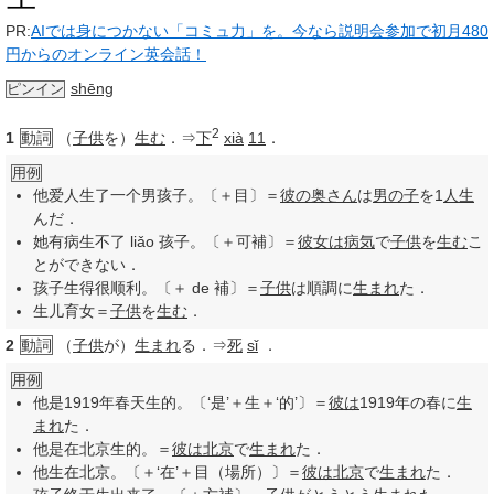
PR:
AIでは身につかない「コミュ力」を。今なら説明会参加で初月480
円からのオンライン英会話！
shēng
ピンイン
2
1
動詞
（
子供
を）
生む
．⇒
下
xià
11
．
用例
他爱人生了一个男孩子。〔＋目〕＝
彼の
奥さん
は
男の子
を1
人生
んだ．
她有病生不了 liǎo 孩子。〔＋可補〕＝
彼女は
病気
で
子供
を
生む
こ
とができない．
孩子生得很顺利。〔＋ de 補〕＝
子供
は順調に
生まれ
た．
生儿育女＝
子供
を
生む
．
2
動詞
（
子供
が）
生まれ
る．⇒
死
sǐ
．
用例
他是1919年春天生的。〔‘是’＋生＋‘的’〕＝
彼は
1919年の春に
生
まれ
た．
他是在北京生的。＝
彼は
北京
で
生まれ
た．
他生在北京。〔＋‘在’＋目（場所）〕＝
彼は
北京
で
生まれ
た．