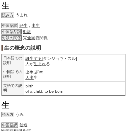
生
うまれ
読み方
诞生
，
出生
中国語訳
動詞
中国語品詞
完
全同
義関係
対訳の関係
生の概念の説明
日本語での
誕生する
[タンジョウ・スル]
説明
人が
生まれ
る
中国語での
出生
;
诞生
説明
人出
生
英語での説
birth
明
of a child, to
be
born
生
うみ
読み方
创造
中国語訳