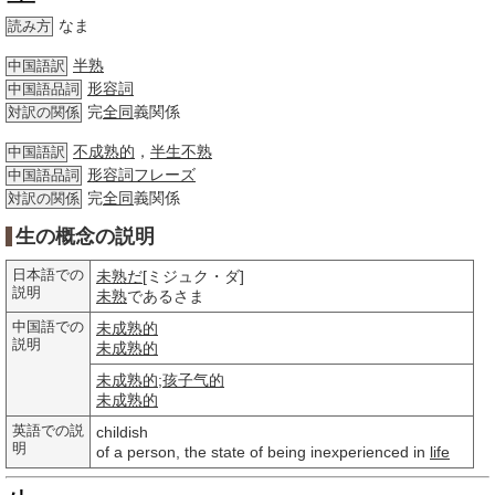
なま
読み方
半熟
中国語訳
形容詞
中国語品詞
完
全同
義関係
対訳の関係
不成熟的
，
半生不熟
中国語訳
形容詞
フレーズ
中国語品詞
完
全同
義関係
対訳の関係
生の概念の説明
日本語での
未熟だ
[ミジュク・ダ]
説明
未熟
であるさま
中国語での
未成熟的
説明
未成熟的
未成熟的
;
孩子气的
未成熟的
英語での説
childish
明
of a person, the state of being inexperienced in
life