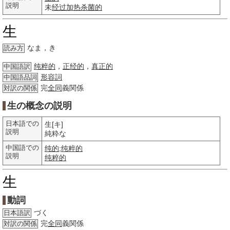
説明
未
经过
加热
杀菌的
生
なま，き
読み方
纯粹的
，
正经的
，
真正的
中国語訳
形容詞
中国語品詞
完
全同
義関係
対訳の関係
生の概念の説明
日本語での
生[キ]
説明
純粋な
中国語での
纯的
;
纯粹的
説明
纯粹的
生
動詞
づく
日本語訳
完
全同
義関係
対訳の関係