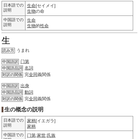
日本語での
生命
[セイメイ]
説明
生物
の命
中国語での
生命
説明
生物
的
性命
生
うまれ
読み方
门第
中国語訳
名詞
中国語品詞
完
全同
義関係
対訳の関係
出身
中国語訳
動詞
中国語品詞
完
全同
義関係
対訳の関係
生の概念の説明
日本語での
家柄
[イエガラ]
説明
家柄
中国語での
门第
;
家世
;
氏族