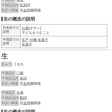
中国語訳
区別
詞
中国語品詞
完
全同
義関係
対訳の関係
生の概念の説明
日本語での
お産
[オサン]
説明
子どもをうむこと
中国語での
生产
;
分娩
;
生孩子
説明
生孩子
生
うまれ
読み方
门第
中国語訳
名詞
中国語品詞
完
全同
義関係
対訳の関係
出身
中国語訳
動詞
中国語品詞
完
全同
義関係
対訳の関係
生の概念の説明