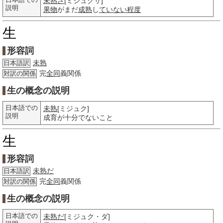
日本語での
未熟さ
[ミジュクサ]
説明
果物
がまだ
成熟
し
ていない
程度
生
形容詞
未熟
日本語訳
完
全同
義関係
対訳の関係
生の概念の説明
日本語での
未熟
[ミジュク]
説明
成育が十分でないこと
生
形容詞
未熟だ
日本語訳
完
全同
義関係
対訳の関係
生の概念の説明
日本語での
未熟だ
[ミジュク・ダ]