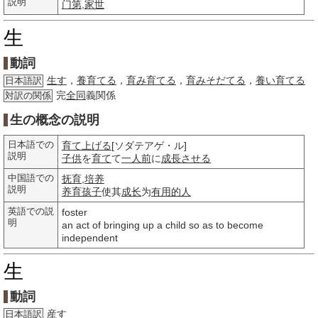
説明
门第
,
家世
生
動詞
生す
，
養育てる
，
育み育てる
，
育みそだてる
，
養い育てる
日本語訳
完
全同
義関係
対訳の関係
生の概念の説明
日本語での
育て上げる
[ソダテアゲ・ル]
説明
子供
を
育て
て
一人前
に
成長させる
中国語での
抚育
,
培养
説明
养育
孩子
使其
成长
为
有用的人
英語での説
foster
明
an act of bringing up a child so as to become
independent
生
動詞
産す
日本語訳