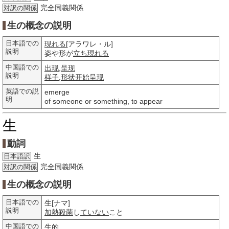
完
全同
義関係
対訳の関係
生の概念の説明
日本語での
現れる
[アラワレ・ル]
説明
姿や形が
立ち現れる
中国語での
出现
,
呈现
説明
样子
,
形状
开始
呈现
英語での説
emerge
明
of someone or something, to appear
生
動詞
生
日本語訳
完
全同
義関係
対訳の関係
生の概念の説明
日本語での
生[ナマ]
説明
加熱
殺菌
し
ていない
こと
中国語での
生的