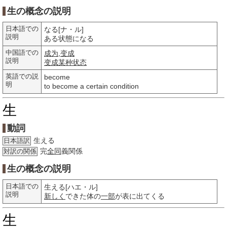
生の概念の説明
日本語での
なる[ナ・ル]
説明
ある状態になる
中国語での
成为
,
变成
説明
变成
某种
状态
英語での説
become
明
to become a certain condition
生
動詞
生える
日本語訳
完
全同
義関係
対訳の関係
生の概念の説明
日本語での
生える[ハエ・ル]
説明
新しく
できた体の
一部
が表に出てくる
生