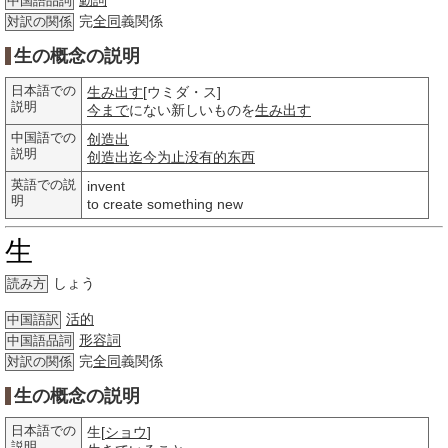
動詞
中国語品詞
完
全同
義関係
対訳の関係
生の概念の説明
日本語での
生み出す
[ウミダ・ス]
説明
今まで
にない新しいものを
生み出す
中国語での
创造出
説明
创造出
迄今为止
没有的
东西
英語での説
invent
明
to create something new
生
しょう
読み方
活的
中国語訳
形容詞
中国語品詞
完
全同
義関係
対訳の関係
生の概念の説明
日本語での
生[
ショウ
]
説明