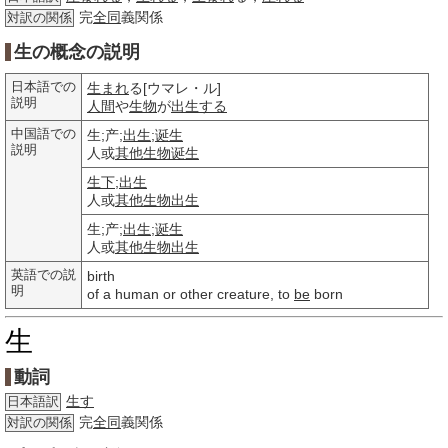
完
全同
義関係
対訳の関係
生の概念の説明
日本語での
生まれ
る[ウマレ・ル]
説明
人間
や
生物
が
出生する
中国語での
生;产;
出生
;
诞生
説明
人或
其他
生物
诞生
生下
;
出生
人或
其他
生物
出生
生;产;
出生
;
诞生
人或
其他
生物
出生
英語での説
birth
明
of a human or other creature, to
be
born
生
動詞
生す
日本語訳
完
全同
義関係
対訳の関係